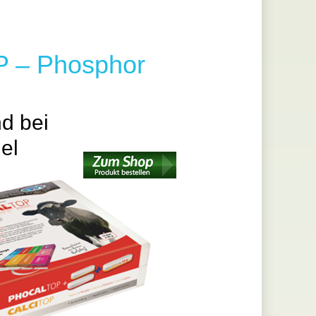
– Phosphor
d bei
el