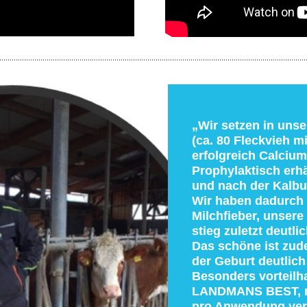
.....................................................................................................................................................
„Wir setzen in uns
(ca. 80 Fleckvieh m
erfolgreich Calcium
Prophylaktisch erhä
und nach der Kalbu
Wir haben dadurch 
Milchfieber, unsere
stieg zuletzt deutlic
Das schöne ist zud
der Geburt deutlich
Besonders vorteilha
LANDMANS BEST, mi
pro Anwendung vera