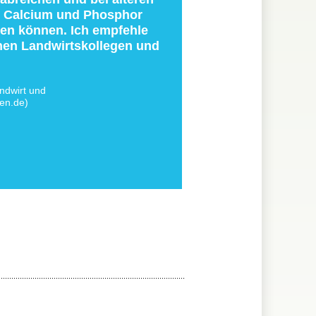
el Calcium und Phosphor
ben können. Ich empfehle
inen Landwirtskollegen und
ndwirt und
en.de)
........................................................................................