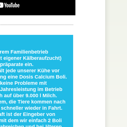
.......................................................................................
erem Familienbetrieb
it eigener Kälberaufzucht)
präparate ein.
lt jede unserer Kühe vor
ng eine Dosis Calcium Boli.
keine Probleme mit
 Jahresleistung im Betrieb
h auf über 9.000 l Milch.
em, die Tiere kommen nach
 schneller wieder in Fahrt.
ft ist der Eingeber von
t dem wir einfach 2 Boli
breichen und bei älteren