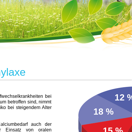
hylaxe
.....................................................................................................................................................
12 
offwechselkrankheiten bei
um betroffen sind, nimmt
siko bei steigendem Alter
18 %
lciumbedarf auch der
15 %
r Einsatz von oralen