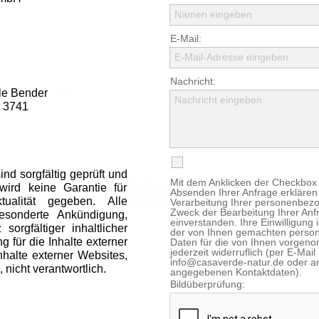
Namen eingeben
E-Mail:
E-Mail-Adresse eingeben
Nachricht:
le Bender
Nachricht eingeben
 3741
ind sorgfältig geprüft und
Mit dem Anklicken der Checkbo
wird keine Garantie für
Absenden Ihrer Anfrage erklären 
ktualität gegeben. Alle
Verarbeitung Ihrer personenbe
Zweck der Bearbeitung Ihrer Anf
esonderte Ankündigung,
einverstanden. Ihre Einwilligung 
sorgfältiger inhaltlicher
der von Ihnen gemachten perso
 für die Inhalte externer
Daten für die von Ihnen vorgeno
jederzeit widerruflich (per E-Mail
Inhalte externer Websites,
info@casaverde-natur.de oder a
, nicht verantwortlich.
angegebenen Kontaktdaten).
Bildüberprüfung: