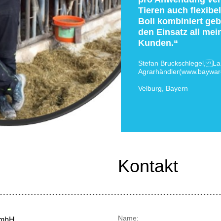
Tieren auch flexib
Boli kombiniert ge
den Einsatz all me
Kunden.“
Stefan Bruckschlegel, La
Agrarhändler(www.baywar
Velburg, Bayern
Kontakt
.....................................................................................................................................................
Name:
GmbH